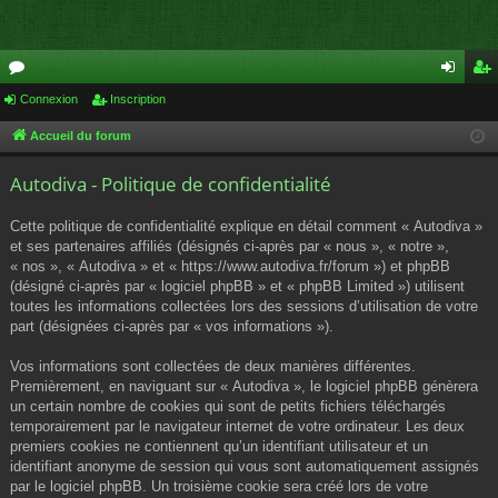
or
Connexion
Inscription
on
ns
u
ne
cri
Accueil du forum
m
xi
pti
Autodiva - Politique de confidentialité
s
on
on
Cette politique de confidentialité explique en détail comment « Autodiva »
et ses partenaires affiliés (désignés ci-après par « nous », « notre »,
« nos », « Autodiva » et « https://www.autodiva.fr/forum ») et phpBB
(désigné ci-après par « logiciel phpBB » et « phpBB Limited ») utilisent
toutes les informations collectées lors des sessions d’utilisation de votre
part (désignées ci-après par « vos informations »).
Vos informations sont collectées de deux manières différentes.
Premièrement, en naviguant sur « Autodiva », le logiciel phpBB génèrera
un certain nombre de cookies qui sont de petits fichiers téléchargés
temporairement par le navigateur internet de votre ordinateur. Les deux
premiers cookies ne contiennent qu’un identifiant utilisateur et un
identifiant anonyme de session qui vous sont automatiquement assignés
par le logiciel phpBB. Un troisième cookie sera créé lors de votre