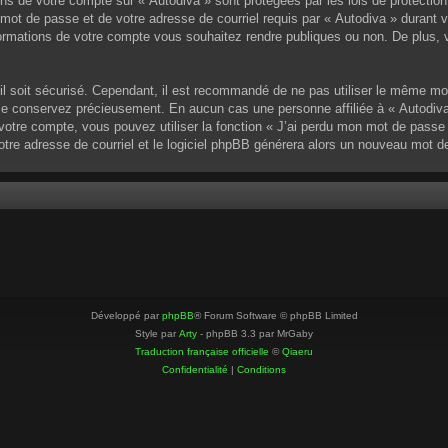
ons de votre compte sur « Autodiva » sont protégées par les lois de protectio
mot de passe et de votre adresse de courriel requis par « Autodiva » durant vot
ormations de votre compte vous souhaitez rendre publiques ou non. De plus, v
u’il soit sécurisé. Cependant, il est recommandé de ne pas utiliser le même mo
 le conservez précieusement. En aucun cas une personne affiliée à « Autodiva
otre compte, vous pouvez utiliser la fonction « J’ai perdu mon mot de passe »
votre adresse de courriel et le logiciel phpBB générera alors un nouveau mot 
Développé par
phpBB
® Forum Software © phpBB Limited
Style par
Arty
- phpBB 3.3 par MrGaby
Traduction française officielle
©
Qiaeru
Confidentialité
|
Conditions