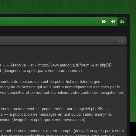
FA
on
ns
Q
ne
cri
xi
pti
on
on
os », « Autodiva » et « https://www.autodiva.fr/forum ») et phpBB
rt (désignées ci-après par « vos informations »).
nombre de cookies qui sont de petits fichiers téléchargés
iant anonyme de session qui vous sont automatiquement assignés par le
avez consultés et permettant d’améliorer votre confort de navigation en
couvrir uniquement les pages créées par le logiciel phpBB. La
à — la publication de messages en tant qu’utilisateur anonyme,
onnexion (désignés ci-après par « vos messages »).
mettant de vous connecter à votre compte (désigné ci-après par « votre