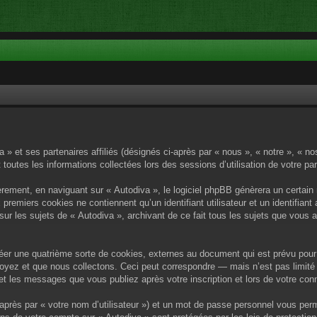
a » et ses partenaires affiliés (désignés ci-après par « nous », « notre », « n
 toutes les informations collectées lors des sessions d’utilisation de votre pa
rement, en naviguant sur « Autodiva », le logiciel phpBB génèrera un certain 
x premiers cookies ne contiennent qu’un identifiant utilisateur et un identif
sur les sujets de « Autodiva », archivant de ce fait tous les sujets que vous 
éer une quatrième sorte de cookies, externes au document qui est prévu pour 
yez et que nous collectons. Ceci peut correspondre — mais n’est pas limité 
) et les messages que vous publiez après votre inscription et lors de votre c
après par « votre nom d’utilisateur ») et un mot de passe personnel vous per