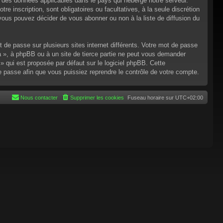
n des données applicables dans le pays qui héberge notre serveur.
re inscription, sont obligatoires ou facultatives, à la seule discrétion
ous pouvez décider de vous abonner ou non à la liste de diffusion du
t de passe sur plusieurs sites internet différents. Votre mot de passe
 », à phpBB ou à un site de tierce partie ne peut vous demander
 qui est proposée par défaut sur le logiciel phpBB. Cette
de passe afin que vous puissiez reprendre le contrôle de votre compte.
Nous contacter
Supprimer les cookies
Fuseau horaire sur
UTC+02:00