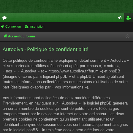
or
Connexion
Inscription
on
ns
u
ne
cri
Accueil du forum
m
xi
pti
Autodiva - Politique de confidentialité
s
on
on
Cette politique de confidentialité explique en détail comment « Autodiva »
et ses partenaires affiliés (désignés ci-après par « nous », « notre »,
« nos », « Autodiva » et « https://www.autodiva.fr/forum ») et phpBB
(désigné ci-après par « logiciel phpBB » et « phpBB Limited ») utilisent
toutes les informations collectées lors des sessions d’utilisation de votre
part (désignées ci-après par « vos informations »).
Vos informations sont collectées de deux manières différentes.
Premièrement, en naviguant sur « Autodiva », le logiciel phpBB génèrera
un certain nombre de cookies qui sont de petits fichiers téléchargés
temporairement par le navigateur internet de votre ordinateur. Les deux
premiers cookies ne contiennent qu’un identifiant utilisateur et un
identifiant anonyme de session qui vous sont automatiquement assignés
par le logiciel phpBB. Un troisième cookie sera créé lors de votre