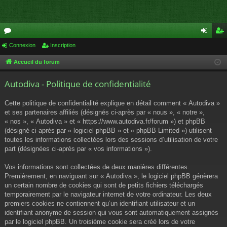
or
Connexion
Inscription
on
ns
u
ne
cri
Accueil du forum
m
xi
pti
Autodiva - Politique de confidentialité
s
on
on
Cette politique de confidentialité explique en détail comment « Autodiva »
et ses partenaires affiliés (désignés ci-après par « nous », « notre »,
« nos », « Autodiva » et « https://www.autodiva.fr/forum ») et phpBB
(désigné ci-après par « logiciel phpBB » et « phpBB Limited ») utilisent
toutes les informations collectées lors des sessions d’utilisation de votre
part (désignées ci-après par « vos informations »).
Vos informations sont collectées de deux manières différentes.
Premièrement, en naviguant sur « Autodiva », le logiciel phpBB génèrera
un certain nombre de cookies qui sont de petits fichiers téléchargés
temporairement par le navigateur internet de votre ordinateur. Les deux
premiers cookies ne contiennent qu’un identifiant utilisateur et un
identifiant anonyme de session qui vous sont automatiquement assignés
par le logiciel phpBB. Un troisième cookie sera créé lors de votre