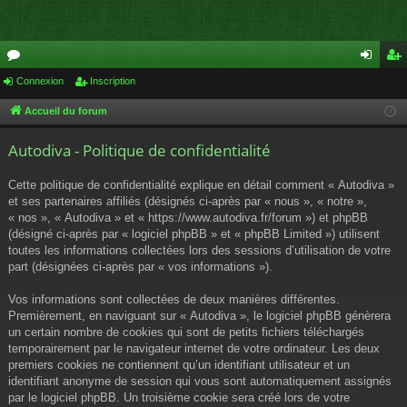
or
Connexion
Inscription
on
ns
u
ne
cri
Accueil du forum
m
xi
pti
Autodiva - Politique de confidentialité
s
on
on
Cette politique de confidentialité explique en détail comment « Autodiva »
et ses partenaires affiliés (désignés ci-après par « nous », « notre »,
« nos », « Autodiva » et « https://www.autodiva.fr/forum ») et phpBB
(désigné ci-après par « logiciel phpBB » et « phpBB Limited ») utilisent
toutes les informations collectées lors des sessions d’utilisation de votre
part (désignées ci-après par « vos informations »).
Vos informations sont collectées de deux manières différentes.
Premièrement, en naviguant sur « Autodiva », le logiciel phpBB génèrera
un certain nombre de cookies qui sont de petits fichiers téléchargés
temporairement par le navigateur internet de votre ordinateur. Les deux
premiers cookies ne contiennent qu’un identifiant utilisateur et un
identifiant anonyme de session qui vous sont automatiquement assignés
par le logiciel phpBB. Un troisième cookie sera créé lors de votre