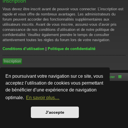
Inscription
Vous devez être inscrit avant de pouvoir vous connecter. L’inscription est
rapide et vous offre de nombreux avantages. Les administrateurs du
forum peuvent accorder des fonctionnalités supplémentaires aux
utilisateurs inscrits. Avant de vous inscrire, assurez-vous d’avoir pris
connaissance de nos conditions d’utilisation et de notre politique de
confidentialité. Veuillez également prendre le temps de consulter
attentivement toutes les règles du forum lors de votre navigation.
Conditions d’utilisation
|
Politique de confidentialité
Inscription
En poursuivant votre navigation sur ce site, vous
Accueil du forum
Nous contacter
acceptez l’utilisation de cookies vous permettant
de bénéficier d’une expérience de navigation
Développé par
phpBB
® Forum Software © phpBB Limited
Style par
Arty
- phpBB 3.3 par MrGaby
optimale.
En savoir plus…
Traduction française officielle
©
Qiaeru
Confidentialité
|
Conditions
J’accepte