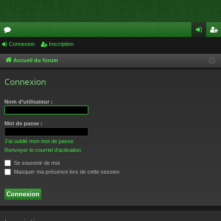
or
Connexion
Inscription
on
ns
u
ne
cri
Accueil du forum
m
xi
pti
Connexion
s
on
on
Nom d’utilisateur :
Mot de passe :
J’ai oublié mon mot de passe
Renvoyer le courriel d’activation
Se souvenir de moi
Masquer ma présence lors de cette session