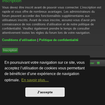
Inscription
Vous devez être inscrit avant de pouvoir vous connecter. L’inscription est
rapide et vous offre de nombreux avantages. Les administrateurs du
forum peuvent accorder des fonctionnalités supplémentaires aux
utilisateurs inscrits. Avant de vous inscrire, assurez-vous d’avoir pris
connaissance de nos conditions d’utilisation et de notre politique de
confidentialité. Veuillez également prendre le temps de consulter
attentivement toutes les règles du forum lors de votre navigation.
Conditions d’utilisation
|
Politique de confidentialité
Inscription
En poursuivant votre navigation sur ce site, vous
Accueil du forum
Nous contacter
acceptez l’utilisation de cookies vous permettant
de bénéficier d’une expérience de navigation
Développé par
phpBB
® Forum Software © phpBB Limited
Style par
Arty
- phpBB 3.3 par MrGaby
optimale.
En savoir plus…
Traduction française officielle
©
Qiaeru
Confidentialité
|
Conditions
J’accepte