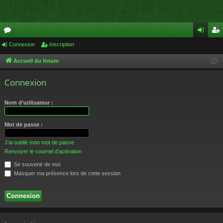
or
Connexion
Inscription
on
ns
u
ne
cri
Accueil du forum
m
xi
pti
Connexion
s
on
on
Nom d’utilisateur :
Mot de passe :
J’ai oublié mon mot de passe
Renvoyer le courriel d’activation
Se souvenir de moi
Masquer ma présence lors de cette session