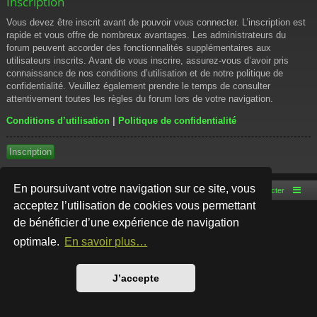
Inscription
Vous devez être inscrit avant de pouvoir vous connecter. L’inscription est
rapide et vous offre de nombreux avantages. Les administrateurs du
forum peuvent accorder des fonctionnalités supplémentaires aux
utilisateurs inscrits. Avant de vous inscrire, assurez-vous d’avoir pris
connaissance de nos conditions d’utilisation et de notre politique de
confidentialité. Veuillez également prendre le temps de consulter
attentivement toutes les règles du forum lors de votre navigation.
Conditions d’utilisation
|
Politique de confidentialité
Inscription
En poursuivant votre navigation sur ce site, vous
Accueil du forum
Nous contacter
acceptez l’utilisation de cookies vous permettant
de bénéficier d’une expérience de navigation
Développé par
phpBB
® Forum Software © phpBB Limited
Style par
Arty
- phpBB 3.3 par MrGaby
optimale.
En savoir plus…
Traduction française officielle
©
Qiaeru
Confidentialité
|
Conditions
J’accepte