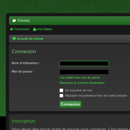
Forums
Connexion
Inscription
Accueil du forum
Connexion
Nom d’utilisateur :
Mot de passe :
J’ai oublié mon mot de passe
Renvoyer le courriel d’activation
Se souvenir de moi
Masquer ma présence lors de cette session
Inscription
Vous devez être inscrit avant de pouvoir vous connecter. L’inscriptio