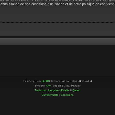
 connaissance de nos conditions d’utilisation et de notre politique de confiden
Développé par
phpBB
® Forum Software © phpBB Limited
Style par
Arty
- phpBB 3.3 par MrGaby
Traduction française officielle
©
Qiaeru
Confidentialité
|
Conditions