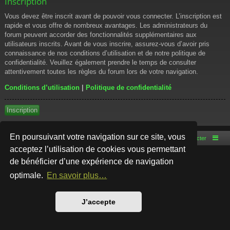
Inscription
Vous devez être inscrit avant de pouvoir vous connecter. L’inscription est
rapide et vous offre de nombreux avantages. Les administrateurs du
forum peuvent accorder des fonctionnalités supplémentaires aux
utilisateurs inscrits. Avant de vous inscrire, assurez-vous d’avoir pris
connaissance de nos conditions d’utilisation et de notre politique de
confidentialité. Veuillez également prendre le temps de consulter
attentivement toutes les règles du forum lors de votre navigation.
Conditions d’utilisation
|
Politique de confidentialité
Inscription
En poursuivant votre navigation sur ce site, vous
Accueil du forum
Nous contacter
acceptez l’utilisation de cookies vous permettant
de bénéficier d’une expérience de navigation
Développé par
phpBB
® Forum Software © phpBB Limited
Style par
Arty
- phpBB 3.3 par MrGaby
optimale.
En savoir plus…
Traduction française officielle
©
Qiaeru
Confidentialité
|
Conditions
J’accepte