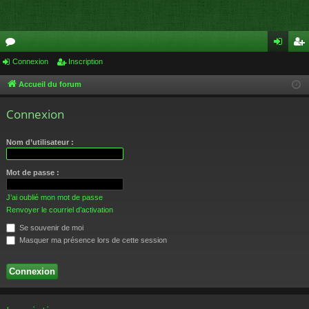
or
Connexion
Inscription
on
ns
u
ne
cri
Accueil du forum
m
xi
pti
Connexion
s
on
on
Nom d’utilisateur :
Mot de passe :
J’ai oublié mon mot de passe
Renvoyer le courriel d’activation
Se souvenir de moi
Masquer ma présence lors de cette session