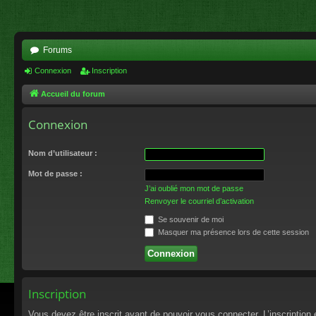
Forums
Connexion
Inscription
Accueil du forum
Connexion
Nom d’utilisateur :
Mot de passe :
J’ai oublié mon mot de passe
Renvoyer le courriel d’activation
Se souvenir de moi
Masquer ma présence lors de cette session
Inscription
Vous devez être inscrit avant de pouvoir vous connecter. L’inscriptio