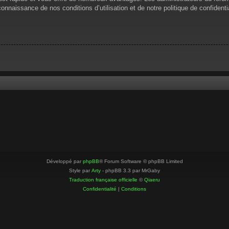
 connaissance de nos conditions d’utilisation et de notre politique de confiden
Développé par
phpBB
® Forum Software © phpBB Limited
Style par
Arty
- phpBB 3.3 par MrGaby
Traduction française officielle
©
Qiaeru
Confidentialité
|
Conditions