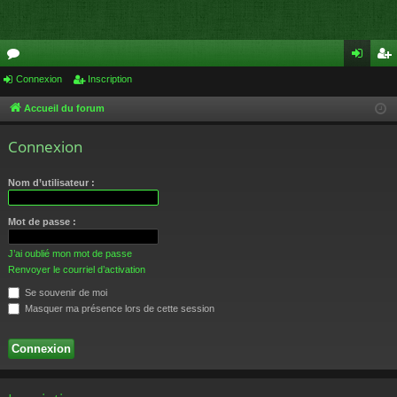
or
Connexion
Inscription
on
ns
u
ne
cri
Accueil du forum
m
xi
pti
Connexion
s
on
on
Nom d’utilisateur :
Mot de passe :
J’ai oublié mon mot de passe
Renvoyer le courriel d’activation
Se souvenir de moi
Masquer ma présence lors de cette session