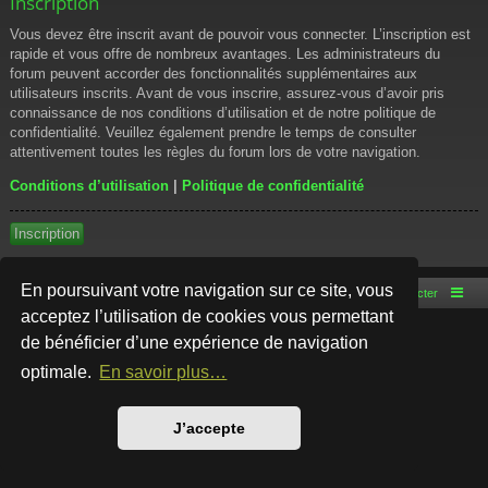
Inscription
Vous devez être inscrit avant de pouvoir vous connecter. L’inscription est
rapide et vous offre de nombreux avantages. Les administrateurs du
forum peuvent accorder des fonctionnalités supplémentaires aux
utilisateurs inscrits. Avant de vous inscrire, assurez-vous d’avoir pris
connaissance de nos conditions d’utilisation et de notre politique de
confidentialité. Veuillez également prendre le temps de consulter
attentivement toutes les règles du forum lors de votre navigation.
Conditions d’utilisation
|
Politique de confidentialité
Inscription
En poursuivant votre navigation sur ce site, vous
Accueil du forum
Nous contacter
acceptez l’utilisation de cookies vous permettant
de bénéficier d’une expérience de navigation
Développé par
phpBB
® Forum Software © phpBB Limited
Style par
Arty
- phpBB 3.3 par MrGaby
optimale.
En savoir plus…
Traduction française officielle
©
Qiaeru
Confidentialité
|
Conditions
J’accepte