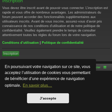
Inscription
Vous devez être inscrit avant de pouvoir vous connecter. L’inscription est
rapide et vous offre de nombreux avantages. Les administrateurs du
forum peuvent accorder des fonctionnalités supplémentaires aux
utilisateurs inscrits. Avant de vous inscrire, assurez-vous d’avoir pris
connaissance de nos conditions d’utilisation et de notre politique de
confidentialité. Veuillez également prendre le temps de consulter
attentivement toutes les règles du forum lors de votre navigation.
Conditions d’utilisation
|
Politique de confidentialité
Inscription
En poursuivant votre navigation sur ce site, vous
Accueil du forum
Nous contacter
acceptez l’utilisation de cookies vous permettant
de bénéficier d’une expérience de navigation
Développé par
phpBB
® Forum Software © phpBB Limited
Style par
Arty
- phpBB 3.3 par MrGaby
optimale.
En savoir plus…
Traduction française officielle
©
Qiaeru
Confidentialité
|
Conditions
J’accepte