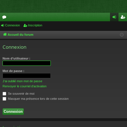
or
Connexion
Inscription
on
ns
u
ne
cri
Accueil du forum
m
xi
pti
Connexion
s
on
on
Nom d’utilisateur :
Mot de passe :
J’ai oublié mon mot de passe
Renvoyer le courriel d’activation
Se souvenir de moi
Masquer ma présence lors de cette session