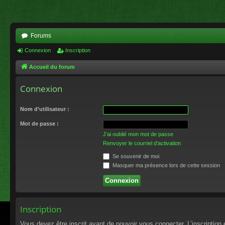
Forums
Connexion
Inscription
Accueil du forum
Connexion
Nom d’utilisateur :
Mot de passe :
J’ai oublié mon mot de passe
Renvoyer le courriel d’activation
Se souvenir de moi
Masquer ma présence lors de cette session
Inscription
Vous devez être inscrit avant de pouvoir vous connecter. L’inscriptio