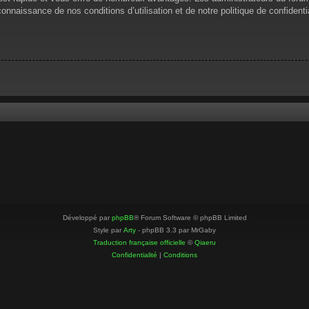
 connaissance de nos conditions d’utilisation et de notre politique de confiden
Développé par
phpBB
® Forum Software © phpBB Limited
Style par
Arty
- phpBB 3.3 par MrGaby
Traduction française officielle
©
Qiaeru
Confidentialité
|
Conditions