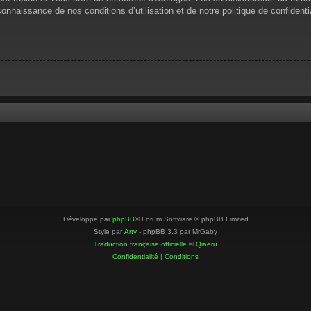
 connaissance de nos conditions d’utilisation et de notre politique de confiden
Développé par
phpBB
® Forum Software © phpBB Limited
Style par
Arty
- phpBB 3.3 par MrGaby
Traduction française officielle
©
Qiaeru
Confidentialité
|
Conditions