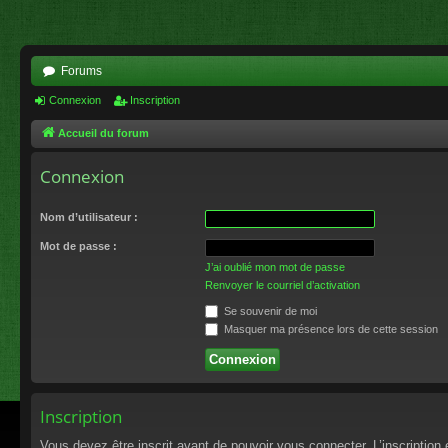
Forums
Connexion
Inscription
Accueil du forum
Connexion
Nom d’utilisateur :
Mot de passe :
J’ai oublié mon mot de passe
Renvoyer le courriel d’activation
Se souvenir de moi
Masquer ma présence lors de cette session
Inscription
Vous devez être inscrit avant de pouvoir vous connecter. L’inscriptio