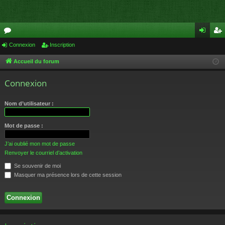
or
Connexion
Inscription
on
ns
u
ne
cri
Accueil du forum
m
xi
pti
Connexion
s
on
on
Nom d’utilisateur :
Mot de passe :
J’ai oublié mon mot de passe
Renvoyer le courriel d’activation
Se souvenir de moi
Masquer ma présence lors de cette session