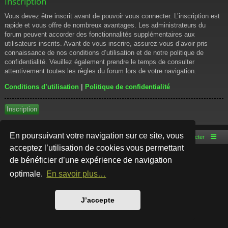
Inscription
Vous devez être inscrit avant de pouvoir vous connecter. L’inscription est
rapide et vous offre de nombreux avantages. Les administrateurs du
forum peuvent accorder des fonctionnalités supplémentaires aux
utilisateurs inscrits. Avant de vous inscrire, assurez-vous d’avoir pris
connaissance de nos conditions d’utilisation et de notre politique de
confidentialité. Veuillez également prendre le temps de consulter
attentivement toutes les règles du forum lors de votre navigation.
Conditions d’utilisation
|
Politique de confidentialité
Inscription
En poursuivant votre navigation sur ce site, vous
Accueil du forum
Nous contacter
acceptez l’utilisation de cookies vous permettant
de bénéficier d’une expérience de navigation
Développé par
phpBB
® Forum Software © phpBB Limited
Style par
Arty
- phpBB 3.3 par MrGaby
optimale.
En savoir plus…
Traduction française officielle
©
Qiaeru
Confidentialité
|
Conditions
J’accepte