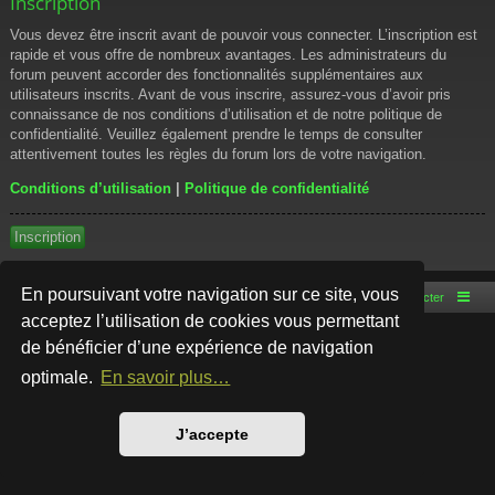
Inscription
Vous devez être inscrit avant de pouvoir vous connecter. L’inscription est
rapide et vous offre de nombreux avantages. Les administrateurs du
forum peuvent accorder des fonctionnalités supplémentaires aux
utilisateurs inscrits. Avant de vous inscrire, assurez-vous d’avoir pris
connaissance de nos conditions d’utilisation et de notre politique de
confidentialité. Veuillez également prendre le temps de consulter
attentivement toutes les règles du forum lors de votre navigation.
Conditions d’utilisation
|
Politique de confidentialité
Inscription
En poursuivant votre navigation sur ce site, vous
Accueil du forum
Nous contacter
acceptez l’utilisation de cookies vous permettant
de bénéficier d’une expérience de navigation
Développé par
phpBB
® Forum Software © phpBB Limited
Style par
Arty
- phpBB 3.3 par MrGaby
optimale.
En savoir plus…
Traduction française officielle
©
Qiaeru
Confidentialité
|
Conditions
J’accepte