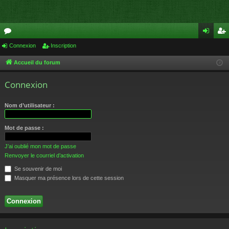
or
Connexion
Inscription
on
ns
u
ne
cri
Accueil du forum
m
xi
pti
Connexion
s
on
on
Nom d’utilisateur :
Mot de passe :
J’ai oublié mon mot de passe
Renvoyer le courriel d’activation
Se souvenir de moi
Masquer ma présence lors de cette session