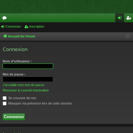
or
Connexion
Inscription
on
ns
u
ne
cri
Accueil du forum
m
xi
pti
Connexion
s
on
on
Nom d’utilisateur :
Mot de passe :
J’ai oublié mon mot de passe
Renvoyer le courriel d’activation
Se souvenir de moi
Masquer ma présence lors de cette session