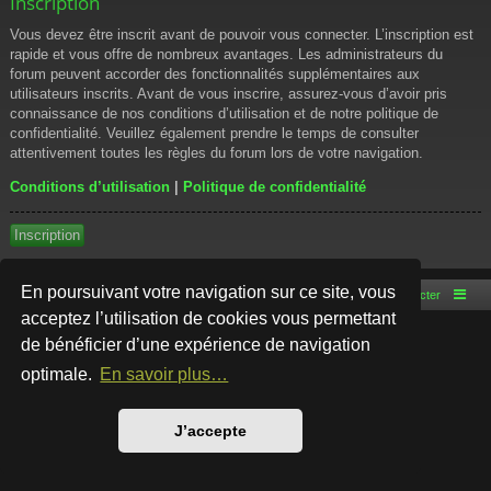
Inscription
Vous devez être inscrit avant de pouvoir vous connecter. L’inscription est
rapide et vous offre de nombreux avantages. Les administrateurs du
forum peuvent accorder des fonctionnalités supplémentaires aux
utilisateurs inscrits. Avant de vous inscrire, assurez-vous d’avoir pris
connaissance de nos conditions d’utilisation et de notre politique de
confidentialité. Veuillez également prendre le temps de consulter
attentivement toutes les règles du forum lors de votre navigation.
Conditions d’utilisation
|
Politique de confidentialité
Inscription
En poursuivant votre navigation sur ce site, vous
Accueil du forum
Nous contacter
acceptez l’utilisation de cookies vous permettant
de bénéficier d’une expérience de navigation
Développé par
phpBB
® Forum Software © phpBB Limited
Style par
Arty
- phpBB 3.3 par MrGaby
optimale.
En savoir plus…
Traduction française officielle
©
Qiaeru
Confidentialité
|
Conditions
J’accepte