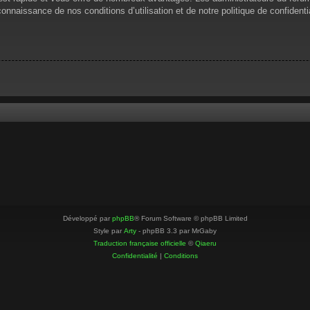
 connaissance de nos conditions d’utilisation et de notre politique de confiden
Développé par
phpBB
® Forum Software © phpBB Limited
Style par
Arty
- phpBB 3.3 par MrGaby
Traduction française officielle
©
Qiaeru
Confidentialité
|
Conditions