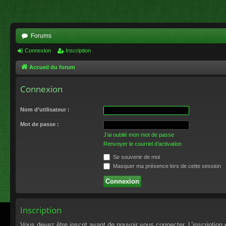
Forums
Connexion
Inscription
Accueil du forum
Connexion
Nom d’utilisateur :
Mot de passe :
J’ai oublié mon mot de passe
Renvoyer le courriel d’activation
Se souvenir de moi
Masquer ma présence lors de cette session
Inscription
Vous devez être inscrit avant de pouvoir vous connecter. L’inscriptio