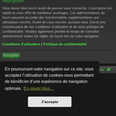
Inscription
Vous devez être inscrit avant de pouvoir vous connecter. L’inscription est
rapide et vous offre de nombreux avantages. Les administrateurs du
forum peuvent accorder des fonctionnalités supplémentaires aux
utilisateurs inscrits. Avant de vous inscrire, assurez-vous d’avoir pris
connaissance de nos conditions d’utilisation et de notre politique de
confidentialité. Veuillez également prendre le temps de consulter
attentivement toutes les règles du forum lors de votre navigation.
Conditions d’utilisation
|
Politique de confidentialité
Inscription
En poursuivant votre navigation sur ce site, vous
Accueil du forum
Nous contacter
acceptez l’utilisation de cookies vous permettant
de bénéficier d’une expérience de navigation
Développé par
phpBB
® Forum Software © phpBB Limited
Style par
Arty
- phpBB 3.3 par MrGaby
optimale.
En savoir plus…
Traduction française officielle
©
Qiaeru
Confidentialité
|
Conditions
J’accepte