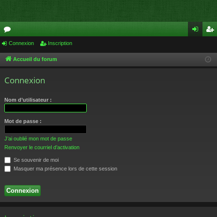
or
Connexion
Inscription
on
ns
u
ne
cri
Accueil du forum
m
xi
pti
Connexion
s
on
on
Nom d’utilisateur :
Mot de passe :
J’ai oublié mon mot de passe
Renvoyer le courriel d’activation
Se souvenir de moi
Masquer ma présence lors de cette session