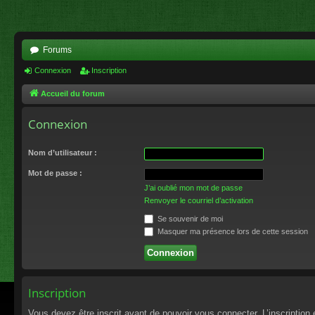
Forums
Connexion
Inscription
Accueil du forum
Connexion
Nom d’utilisateur :
Mot de passe :
J’ai oublié mon mot de passe
Renvoyer le courriel d’activation
Se souvenir de moi
Masquer ma présence lors de cette session
Inscription
Vous devez être inscrit avant de pouvoir vous connecter. L’inscriptio