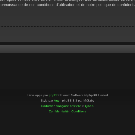
 connaissance de nos conditions d’utilisation et de notre politique de confiden
Développé par
phpBB
® Forum Software © phpBB Limited
Style par
Arty
- phpBB 3.3 par MrGaby
Traduction française officielle
©
Qiaeru
Confidentialité
|
Conditions