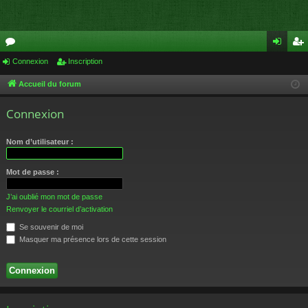
or
Connexion
Inscription
on
ns
u
ne
cri
Accueil du forum
m
xi
pti
Connexion
s
on
on
Nom d’utilisateur :
Mot de passe :
J’ai oublié mon mot de passe
Renvoyer le courriel d’activation
Se souvenir de moi
Masquer ma présence lors de cette session