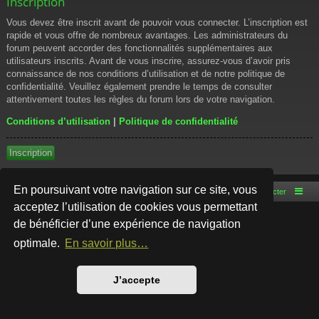
Inscription
Vous devez être inscrit avant de pouvoir vous connecter. L’inscription est
rapide et vous offre de nombreux avantages. Les administrateurs du
forum peuvent accorder des fonctionnalités supplémentaires aux
utilisateurs inscrits. Avant de vous inscrire, assurez-vous d’avoir pris
connaissance de nos conditions d’utilisation et de notre politique de
confidentialité. Veuillez également prendre le temps de consulter
attentivement toutes les règles du forum lors de votre navigation.
Conditions d’utilisation
|
Politique de confidentialité
Inscription
En poursuivant votre navigation sur ce site, vous
Accueil du forum
Nous contacter
acceptez l’utilisation de cookies vous permettant
de bénéficier d’une expérience de navigation
Développé par
phpBB
® Forum Software © phpBB Limited
Style par
Arty
- phpBB 3.3 par MrGaby
optimale.
En savoir plus…
Traduction française officielle
©
Qiaeru
Confidentialité
|
Conditions
J’accepte