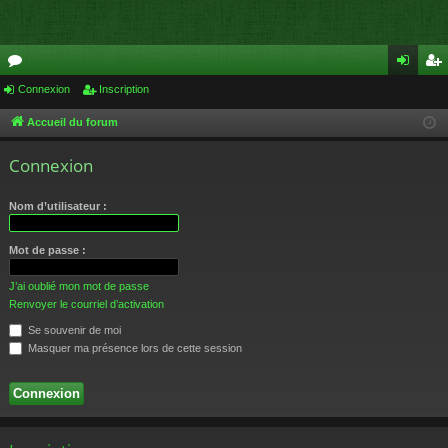
or
Connexion
Inscription
on
ns
u
ne
cri
Accueil du forum
m
xi
pti
Connexion
s
on
on
Nom d’utilisateur :
Mot de passe :
J’ai oublié mon mot de passe
Renvoyer le courriel d’activation
Se souvenir de moi
Masquer ma présence lors de cette session