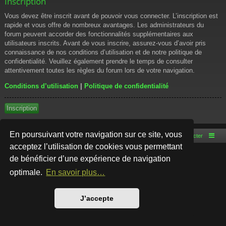
Inscription
Vous devez être inscrit avant de pouvoir vous connecter. L’inscription est
rapide et vous offre de nombreux avantages. Les administrateurs du
forum peuvent accorder des fonctionnalités supplémentaires aux
utilisateurs inscrits. Avant de vous inscrire, assurez-vous d’avoir pris
connaissance de nos conditions d’utilisation et de notre politique de
confidentialité. Veuillez également prendre le temps de consulter
attentivement toutes les règles du forum lors de votre navigation.
Conditions d’utilisation
|
Politique de confidentialité
Inscription
En poursuivant votre navigation sur ce site, vous
Accueil du forum
Nous contacter
acceptez l’utilisation de cookies vous permettant
de bénéficier d’une expérience de navigation
Développé par
phpBB
® Forum Software © phpBB Limited
Style par
Arty
- phpBB 3.3 par MrGaby
optimale.
En savoir plus…
Traduction française officielle
©
Qiaeru
Confidentialité
|
Conditions
J’accepte