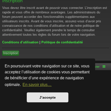
Inscription
Vous devez être inscrit avant de pouvoir vous connecter. L’inscription est
rapide et vous offre de nombreux avantages. Les administrateurs du
forum peuvent accorder des fonctionnalités supplémentaires aux
utilisateurs inscrits. Avant de vous inscrire, assurez-vous d’avoir pris
connaissance de nos conditions d’utilisation et de notre politique de
confidentialité. Veuillez également prendre le temps de consulter
attentivement toutes les règles du forum lors de votre navigation.
Conditions d’utilisation
|
Politique de confidentialité
Inscription
En poursuivant votre navigation sur ce site, vous
Accueil du forum
Nous contacter
acceptez l’utilisation de cookies vous permettant
de bénéficier d’une expérience de navigation
Développé par
phpBB
® Forum Software © phpBB Limited
Style par
Arty
- phpBB 3.3 par MrGaby
optimale.
En savoir plus…
Traduction française officielle
©
Qiaeru
Confidentialité
|
Conditions
J’accepte