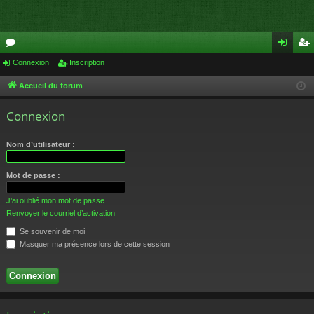
or
Connexion
Inscription
on
ns
u
ne
cri
Accueil du forum
m
xi
pti
Connexion
s
on
on
Nom d’utilisateur :
Mot de passe :
J’ai oublié mon mot de passe
Renvoyer le courriel d’activation
Se souvenir de moi
Masquer ma présence lors de cette session