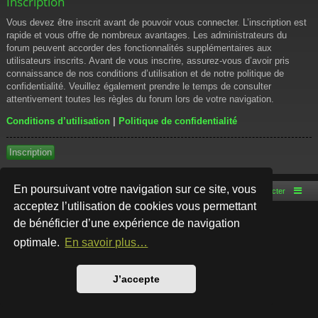
Inscription
Vous devez être inscrit avant de pouvoir vous connecter. L’inscription est
rapide et vous offre de nombreux avantages. Les administrateurs du
forum peuvent accorder des fonctionnalités supplémentaires aux
utilisateurs inscrits. Avant de vous inscrire, assurez-vous d’avoir pris
connaissance de nos conditions d’utilisation et de notre politique de
confidentialité. Veuillez également prendre le temps de consulter
attentivement toutes les règles du forum lors de votre navigation.
Conditions d’utilisation
|
Politique de confidentialité
Inscription
En poursuivant votre navigation sur ce site, vous
Accueil du forum
Nous contacter
acceptez l’utilisation de cookies vous permettant
de bénéficier d’une expérience de navigation
Développé par
phpBB
® Forum Software © phpBB Limited
Style par
Arty
- phpBB 3.3 par MrGaby
optimale.
En savoir plus…
Traduction française officielle
©
Qiaeru
Confidentialité
|
Conditions
J’accepte