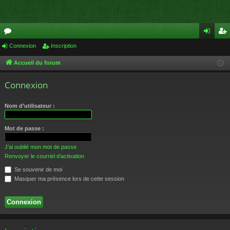
or
Connexion
Inscription
on
ns
u
ne
cri
Accueil du forum
m
xi
pti
Connexion
s
on
on
Nom d’utilisateur :
Mot de passe :
J’ai oublié mon mot de passe
Renvoyer le courriel d’activation
Se souvenir de moi
Masquer ma présence lors de cette session