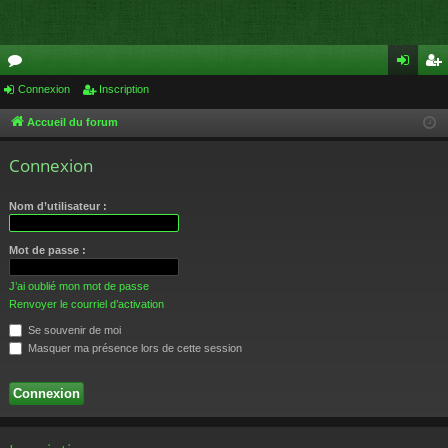
or
Connexion
Inscription
on
ns
u
ne
cri
Accueil du forum
m
xi
pti
Connexion
s
on
on
Nom d’utilisateur :
Mot de passe :
J’ai oublié mon mot de passe
Renvoyer le courriel d’activation
Se souvenir de moi
Masquer ma présence lors de cette session