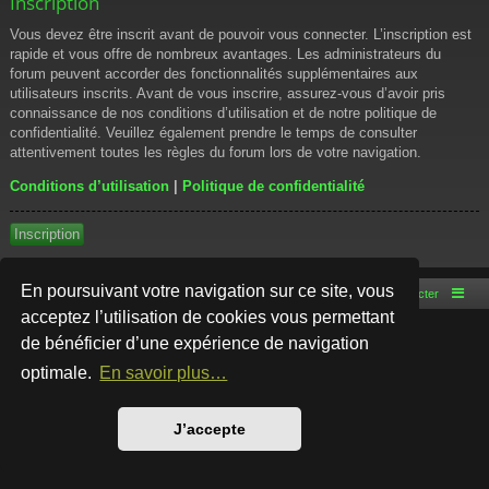
Inscription
Vous devez être inscrit avant de pouvoir vous connecter. L’inscription est
rapide et vous offre de nombreux avantages. Les administrateurs du
forum peuvent accorder des fonctionnalités supplémentaires aux
utilisateurs inscrits. Avant de vous inscrire, assurez-vous d’avoir pris
connaissance de nos conditions d’utilisation et de notre politique de
confidentialité. Veuillez également prendre le temps de consulter
attentivement toutes les règles du forum lors de votre navigation.
Conditions d’utilisation
|
Politique de confidentialité
Inscription
En poursuivant votre navigation sur ce site, vous
Accueil du forum
Nous contacter
acceptez l’utilisation de cookies vous permettant
de bénéficier d’une expérience de navigation
Développé par
phpBB
® Forum Software © phpBB Limited
Style par
Arty
- phpBB 3.3 par MrGaby
optimale.
En savoir plus…
Traduction française officielle
©
Qiaeru
Confidentialité
|
Conditions
J’accepte