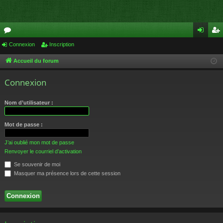
or
Connexion
Inscription
on
ns
u
ne
cri
Accueil du forum
m
xi
pti
Connexion
s
on
on
Nom d’utilisateur :
Mot de passe :
J’ai oublié mon mot de passe
Renvoyer le courriel d’activation
Se souvenir de moi
Masquer ma présence lors de cette session