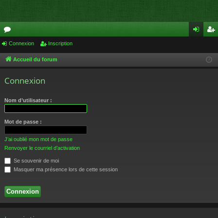
or
Connexion
Inscription
on
ns
u
ne
cri
Accueil du forum
m
xi
pti
Connexion
s
on
on
Nom d’utilisateur :
Mot de passe :
J’ai oublié mon mot de passe
Renvoyer le courriel d’activation
Se souvenir de moi
Masquer ma présence lors de cette session