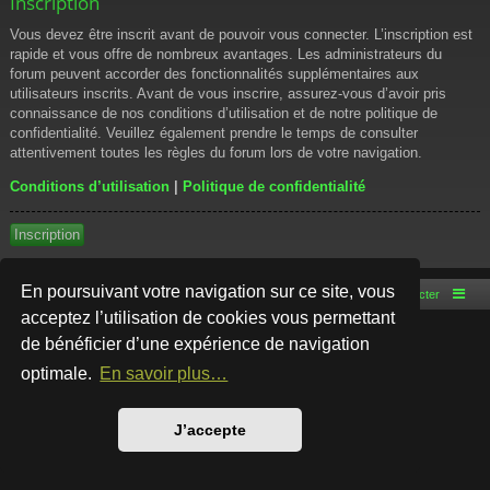
Inscription
Vous devez être inscrit avant de pouvoir vous connecter. L’inscription est
rapide et vous offre de nombreux avantages. Les administrateurs du
forum peuvent accorder des fonctionnalités supplémentaires aux
utilisateurs inscrits. Avant de vous inscrire, assurez-vous d’avoir pris
connaissance de nos conditions d’utilisation et de notre politique de
confidentialité. Veuillez également prendre le temps de consulter
attentivement toutes les règles du forum lors de votre navigation.
Conditions d’utilisation
|
Politique de confidentialité
Inscription
En poursuivant votre navigation sur ce site, vous
Accueil du forum
Nous contacter
acceptez l’utilisation de cookies vous permettant
de bénéficier d’une expérience de navigation
Développé par
phpBB
® Forum Software © phpBB Limited
Style par
Arty
- phpBB 3.3 par MrGaby
optimale.
En savoir plus…
Traduction française officielle
©
Qiaeru
Confidentialité
|
Conditions
J’accepte