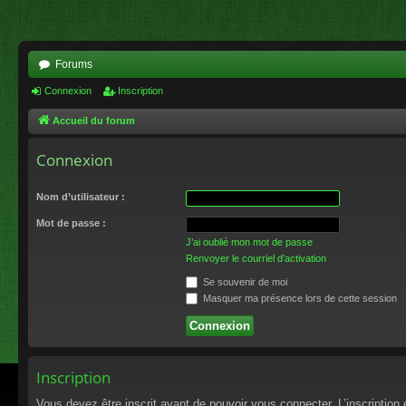
Forums
Connexion
Inscription
Accueil du forum
Connexion
Nom d’utilisateur :
Mot de passe :
J’ai oublié mon mot de passe
Renvoyer le courriel d’activation
Se souvenir de moi
Masquer ma présence lors de cette session
Inscription
Vous devez être inscrit avant de pouvoir vous connecter. L’inscriptio