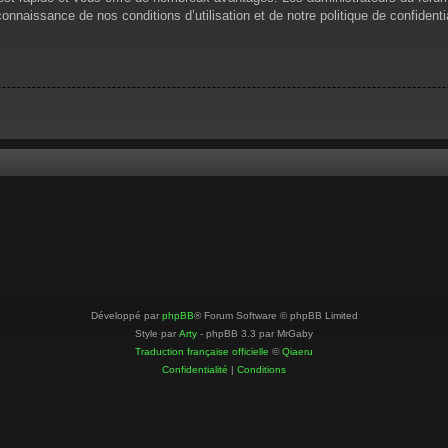
 connaissance de nos conditions d’utilisation et de notre politique de confiden
Développé par
phpBB
® Forum Software © phpBB Limited
Style par
Arty
- phpBB 3.3 par MrGaby
Traduction française officielle
©
Qiaeru
Confidentialité
|
Conditions