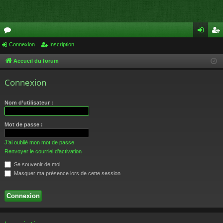
or
Connexion
Inscription
on
ns
u
ne
cri
Accueil du forum
m
xi
pti
Connexion
s
on
on
Nom d’utilisateur :
Mot de passe :
J’ai oublié mon mot de passe
Renvoyer le courriel d’activation
Se souvenir de moi
Masquer ma présence lors de cette session