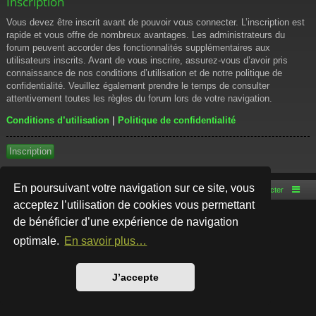
Inscription
Vous devez être inscrit avant de pouvoir vous connecter. L’inscription est
rapide et vous offre de nombreux avantages. Les administrateurs du
forum peuvent accorder des fonctionnalités supplémentaires aux
utilisateurs inscrits. Avant de vous inscrire, assurez-vous d’avoir pris
connaissance de nos conditions d’utilisation et de notre politique de
confidentialité. Veuillez également prendre le temps de consulter
attentivement toutes les règles du forum lors de votre navigation.
Conditions d’utilisation
|
Politique de confidentialité
Inscription
En poursuivant votre navigation sur ce site, vous
Accueil du forum
Nous contacter
acceptez l’utilisation de cookies vous permettant
de bénéficier d’une expérience de navigation
Développé par
phpBB
® Forum Software © phpBB Limited
Style par
Arty
- phpBB 3.3 par MrGaby
optimale.
En savoir plus…
Traduction française officielle
©
Qiaeru
Confidentialité
|
Conditions
J’accepte