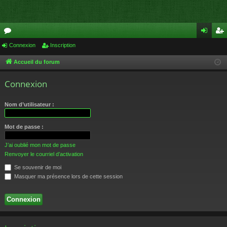
or
Connexion
Inscription
on
ns
u
ne
cri
Accueil du forum
m
xi
pti
Connexion
s
on
on
Nom d’utilisateur :
Mot de passe :
J’ai oublié mon mot de passe
Renvoyer le courriel d’activation
Se souvenir de moi
Masquer ma présence lors de cette session