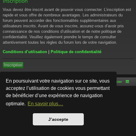
Inscription
Vous devez être inscrit avant de pouvoir vous connecter. L’inscription est
rapide et vous offre de nombreux avantages. Les administrateurs du
forum peuvent accorder des fonctionnalités supplémentaires aux
utilisateurs inscrits. Avant de vous inscrire, assurez-vous d’avoir pris
connaissance de nos conditions d’utilisation et de notre politique de
confidentialité. Veuillez également prendre le temps de consulter
attentivement toutes les règles du forum lors de votre navigation.
Conditions d’utilisation
|
Politique de confidentialité
Inscription
En poursuivant votre navigation sur ce site, vous
Accueil du forum
Nous contacter
acceptez l’utilisation de cookies vous permettant
de bénéficier d’une expérience de navigation
Développé par
phpBB
® Forum Software © phpBB Limited
Style par
Arty
- phpBB 3.3 par MrGaby
optimale.
En savoir plus…
Traduction française officielle
©
Qiaeru
Confidentialité
|
Conditions
J’accepte