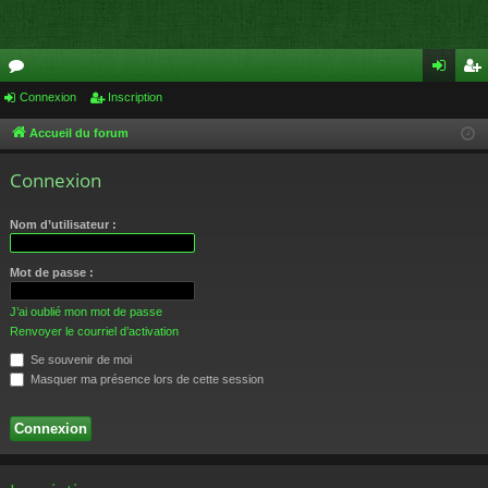
or
Connexion
Inscription
on
ns
u
ne
cri
Accueil du forum
m
xi
pti
Connexion
s
on
on
Nom d’utilisateur :
Mot de passe :
J’ai oublié mon mot de passe
Renvoyer le courriel d’activation
Se souvenir de moi
Masquer ma présence lors de cette session