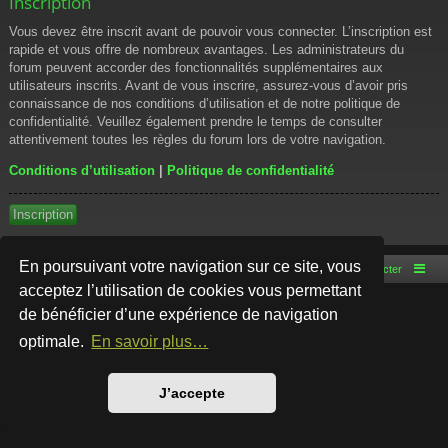
Inscription
Vous devez être inscrit avant de pouvoir vous connecter. L’inscription est
rapide et vous offre de nombreux avantages. Les administrateurs du
forum peuvent accorder des fonctionnalités supplémentaires aux
utilisateurs inscrits. Avant de vous inscrire, assurez-vous d’avoir pris
connaissance de nos conditions d’utilisation et de notre politique de
confidentialité. Veuillez également prendre le temps de consulter
attentivement toutes les règles du forum lors de votre navigation.
Conditions d’utilisation
|
Politique de confidentialité
Inscription
En poursuivant votre navigation sur ce site, vous
Accueil du forum
Nous contacter
acceptez l’utilisation de cookies vous permettant
de bénéficier d’une expérience de navigation
Développé par
phpBB
® Forum Software © phpBB Limited
Style par
Arty
- phpBB 3.3 par MrGaby
optimale.
En savoir plus…
Traduction française officielle
©
Qiaeru
Confidentialité
|
Conditions
J’accepte