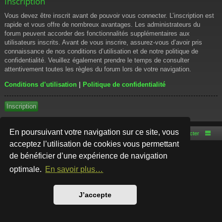
Inscription
Vous devez être inscrit avant de pouvoir vous connecter. L’inscription est
rapide et vous offre de nombreux avantages. Les administrateurs du
forum peuvent accorder des fonctionnalités supplémentaires aux
utilisateurs inscrits. Avant de vous inscrire, assurez-vous d’avoir pris
connaissance de nos conditions d’utilisation et de notre politique de
confidentialité. Veuillez également prendre le temps de consulter
attentivement toutes les règles du forum lors de votre navigation.
Conditions d’utilisation
|
Politique de confidentialité
Inscription
En poursuivant votre navigation sur ce site, vous
Accueil du forum
Nous contacter
acceptez l’utilisation de cookies vous permettant
de bénéficier d’une expérience de navigation
Développé par
phpBB
® Forum Software © phpBB Limited
Style par
Arty
- phpBB 3.3 par MrGaby
optimale.
En savoir plus…
Traduction française officielle
©
Qiaeru
Confidentialité
|
Conditions
J’accepte