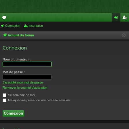
or
Connexion
Inscription
on
ns
u
ne
cri
Accueil du forum
m
xi
pti
Connexion
s
on
on
Nom d’utilisateur :
Mot de passe :
J’ai oublié mon mot de passe
Renvoyer le courriel d’activation
Se souvenir de moi
Masquer ma présence lors de cette session