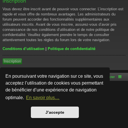
Inscription
Vous devez être inscrit avant de pouvoir vous connecter. L’inscription est
rapide et vous offre de nombreux avantages. Les administrateurs du
forum peuvent accorder des fonctionnalités supplémentaires aux
utilisateurs inscrits. Avant de vous inscrire, assurez-vous d’avoir pris
connaissance de nos conditions d’utilisation et de notre politique de
confidentialité. Veuillez également prendre le temps de consulter
attentivement toutes les règles du forum lors de votre navigation.
Conditions d’utilisation
|
Politique de confidentialité
Inscription
En poursuivant votre navigation sur ce site, vous
Accueil du forum
Nous contacter
acceptez l’utilisation de cookies vous permettant
de bénéficier d’une expérience de navigation
Développé par
phpBB
® Forum Software © phpBB Limited
Style par
Arty
- phpBB 3.3 par MrGaby
optimale.
En savoir plus…
Traduction française officielle
©
Qiaeru
Confidentialité
|
Conditions
J’accepte