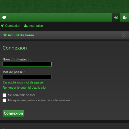
or
Connexion
Inscription
on
ns
u
ne
cri
Accueil du forum
m
xi
pti
Connexion
s
on
on
Nom d’utilisateur :
Mot de passe :
J’ai oublié mon mot de passe
Renvoyer le courriel d’activation
Se souvenir de moi
Masquer ma présence lors de cette session