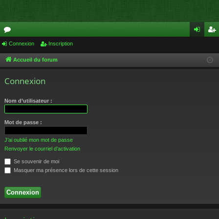
or
Connexion
Inscription
on
ns
u
ne
cri
Accueil du forum
m
xi
pti
Connexion
s
on
on
Nom d’utilisateur :
Mot de passe :
J’ai oublié mon mot de passe
Renvoyer le courriel d’activation
Se souvenir de moi
Masquer ma présence lors de cette session