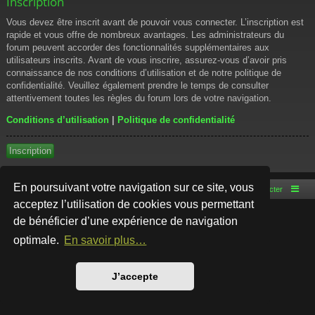
Inscription
Vous devez être inscrit avant de pouvoir vous connecter. L’inscription est
rapide et vous offre de nombreux avantages. Les administrateurs du
forum peuvent accorder des fonctionnalités supplémentaires aux
utilisateurs inscrits. Avant de vous inscrire, assurez-vous d’avoir pris
connaissance de nos conditions d’utilisation et de notre politique de
confidentialité. Veuillez également prendre le temps de consulter
attentivement toutes les règles du forum lors de votre navigation.
Conditions d’utilisation
|
Politique de confidentialité
Inscription
En poursuivant votre navigation sur ce site, vous
Accueil du forum
Nous contacter
acceptez l’utilisation de cookies vous permettant
de bénéficier d’une expérience de navigation
Développé par
phpBB
® Forum Software © phpBB Limited
Style par
Arty
- phpBB 3.3 par MrGaby
optimale.
En savoir plus…
Traduction française officielle
©
Qiaeru
Confidentialité
|
Conditions
J’accepte