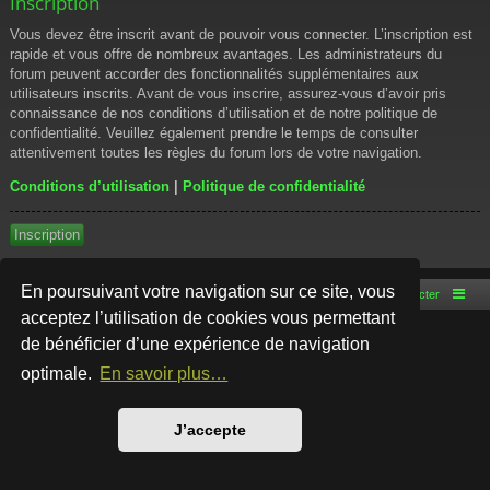
Inscription
Vous devez être inscrit avant de pouvoir vous connecter. L’inscription est
rapide et vous offre de nombreux avantages. Les administrateurs du
forum peuvent accorder des fonctionnalités supplémentaires aux
utilisateurs inscrits. Avant de vous inscrire, assurez-vous d’avoir pris
connaissance de nos conditions d’utilisation et de notre politique de
confidentialité. Veuillez également prendre le temps de consulter
attentivement toutes les règles du forum lors de votre navigation.
Conditions d’utilisation
|
Politique de confidentialité
Inscription
En poursuivant votre navigation sur ce site, vous
Accueil du forum
Nous contacter
acceptez l’utilisation de cookies vous permettant
de bénéficier d’une expérience de navigation
Développé par
phpBB
® Forum Software © phpBB Limited
Style par
Arty
- phpBB 3.3 par MrGaby
optimale.
En savoir plus…
Traduction française officielle
©
Qiaeru
Confidentialité
|
Conditions
J’accepte