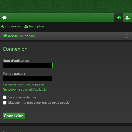
or
Connexion
Inscription
on
ns
u
ne
cri
Accueil du forum
m
xi
pti
Connexion
s
on
on
Nom d’utilisateur :
Mot de passe :
J’ai oublié mon mot de passe
Renvoyer le courriel d’activation
Se souvenir de moi
Masquer ma présence lors de cette session