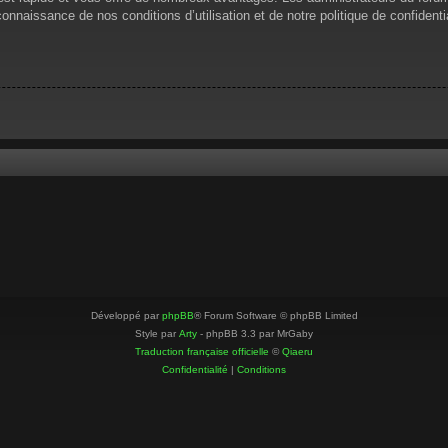
 connaissance de nos conditions d’utilisation et de notre politique de confiden
Développé par
phpBB
® Forum Software © phpBB Limited
Style par
Arty
- phpBB 3.3 par MrGaby
Traduction française officielle
©
Qiaeru
Confidentialité
|
Conditions