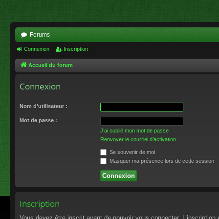
Forums
Connexion
Inscription
Accueil du forum
Connexion
Nom d’utilisateur :
Mot de passe :
J’ai oublié mon mot de passe
Renvoyer le courriel d’activation
Se souvenir de moi
Masquer ma présence lors de cette session
Inscription
Vous devez être inscrit avant de pouvoir vous connecter. L’inscriptio