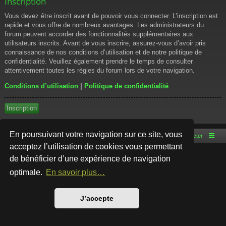
Inscription
Vous devez être inscrit avant de pouvoir vous connecter. L’inscription est
rapide et vous offre de nombreux avantages. Les administrateurs du
forum peuvent accorder des fonctionnalités supplémentaires aux
utilisateurs inscrits. Avant de vous inscrire, assurez-vous d’avoir pris
connaissance de nos conditions d’utilisation et de notre politique de
confidentialité. Veuillez également prendre le temps de consulter
attentivement toutes les règles du forum lors de votre navigation.
Conditions d’utilisation
|
Politique de confidentialité
Inscription
En poursuivant votre navigation sur ce site, vous
Accueil du forum
Nous contacter
acceptez l’utilisation de cookies vous permettant
de bénéficier d’une expérience de navigation
Développé par
phpBB
® Forum Software © phpBB Limited
Style par
Arty
- phpBB 3.3 par MrGaby
optimale.
En savoir plus…
Traduction française officielle
©
Qiaeru
Confidentialité
|
Conditions
J’accepte