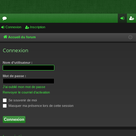
or
Connexion
Inscription
on
ns
u
ne
cri
Accueil du forum
m
xi
pti
Connexion
s
on
on
Nom d’utilisateur :
Mot de passe :
J’ai oublié mon mot de passe
Renvoyer le courriel d’activation
Se souvenir de moi
Masquer ma présence lors de cette session