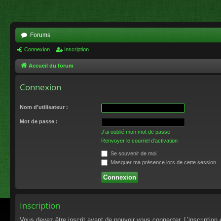
Forums
Connexion
Inscription
Accueil du forum
Connexion
Nom d’utilisateur :
Mot de passe :
J’ai oublié mon mot de passe
Renvoyer le courriel d’activation
Se souvenir de moi
Masquer ma présence lors de cette session
Inscription
Vous devez être inscrit avant de pouvoir vous connecter. L’inscriptio