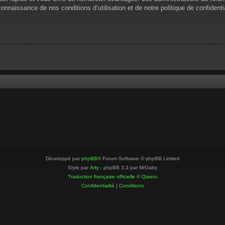
 connaissance de nos conditions d’utilisation et de notre politique de confiden
Développé par
phpBB
® Forum Software © phpBB Limited
Style par
Arty
- phpBB 3.3 par MrGaby
Traduction française officielle
©
Qiaeru
Confidentialité
|
Conditions