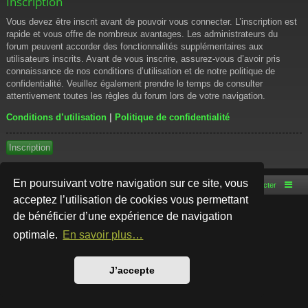
Inscription
Vous devez être inscrit avant de pouvoir vous connecter. L’inscription est
rapide et vous offre de nombreux avantages. Les administrateurs du
forum peuvent accorder des fonctionnalités supplémentaires aux
utilisateurs inscrits. Avant de vous inscrire, assurez-vous d’avoir pris
connaissance de nos conditions d’utilisation et de notre politique de
confidentialité. Veuillez également prendre le temps de consulter
attentivement toutes les règles du forum lors de votre navigation.
Conditions d’utilisation
|
Politique de confidentialité
Inscription
En poursuivant votre navigation sur ce site, vous
Accueil du forum
Nous contacter
acceptez l’utilisation de cookies vous permettant
de bénéficier d’une expérience de navigation
Développé par
phpBB
® Forum Software © phpBB Limited
Style par
Arty
- phpBB 3.3 par MrGaby
optimale.
En savoir plus…
Traduction française officielle
©
Qiaeru
Confidentialité
|
Conditions
J’accepte