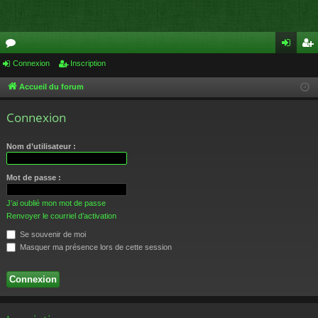
or
Connexion
Inscription
on
ns
u
ne
cri
Accueil du forum
m
xi
pti
Connexion
s
on
on
Nom d’utilisateur :
Mot de passe :
J’ai oublié mon mot de passe
Renvoyer le courriel d’activation
Se souvenir de moi
Masquer ma présence lors de cette session