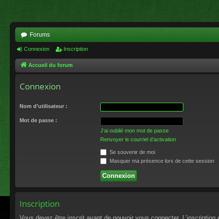
Forums
Connexion
Inscription
Accueil du forum
Connexion
Nom d’utilisateur :
Mot de passe :
J’ai oublié mon mot de passe
Renvoyer le courriel d’activation
Se souvenir de moi
Masquer ma présence lors de cette session
Inscription
Vous devez être inscrit avant de pouvoir vous connecter. L’inscriptio