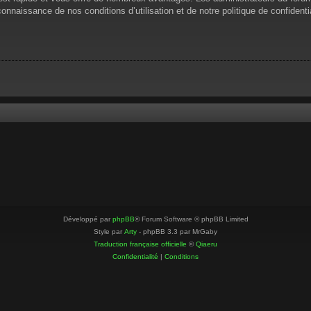
 connaissance de nos conditions d’utilisation et de notre politique de confiden
Développé par
phpBB
® Forum Software © phpBB Limited
Style par
Arty
- phpBB 3.3 par MrGaby
Traduction française officielle
©
Qiaeru
Confidentialité
|
Conditions