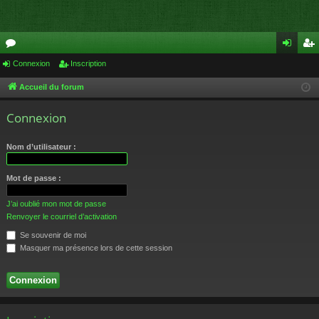
or
Connexion
Inscription
on
ns
u
ne
cri
Accueil du forum
m
xi
pti
Connexion
s
on
on
Nom d’utilisateur :
Mot de passe :
J’ai oublié mon mot de passe
Renvoyer le courriel d’activation
Se souvenir de moi
Masquer ma présence lors de cette session