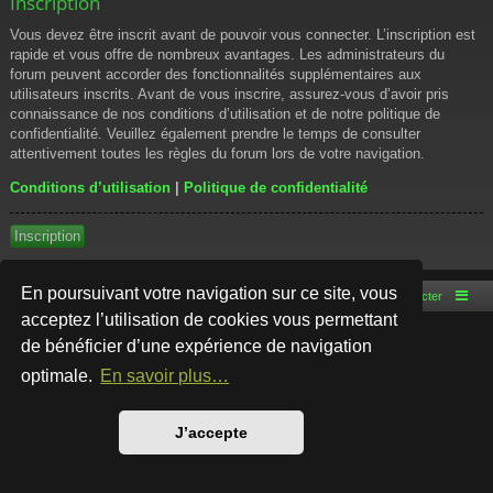
Inscription
Vous devez être inscrit avant de pouvoir vous connecter. L’inscription est
rapide et vous offre de nombreux avantages. Les administrateurs du
forum peuvent accorder des fonctionnalités supplémentaires aux
utilisateurs inscrits. Avant de vous inscrire, assurez-vous d’avoir pris
connaissance de nos conditions d’utilisation et de notre politique de
confidentialité. Veuillez également prendre le temps de consulter
attentivement toutes les règles du forum lors de votre navigation.
Conditions d’utilisation
|
Politique de confidentialité
Inscription
En poursuivant votre navigation sur ce site, vous
Accueil du forum
Nous contacter
acceptez l’utilisation de cookies vous permettant
de bénéficier d’une expérience de navigation
Développé par
phpBB
® Forum Software © phpBB Limited
Style par
Arty
- phpBB 3.3 par MrGaby
optimale.
En savoir plus…
Traduction française officielle
©
Qiaeru
Confidentialité
|
Conditions
J’accepte