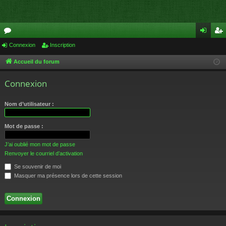
or
Connexion
Inscription
on
ns
u
ne
cri
Accueil du forum
m
xi
pti
Connexion
s
on
on
Nom d’utilisateur :
Mot de passe :
J’ai oublié mon mot de passe
Renvoyer le courriel d’activation
Se souvenir de moi
Masquer ma présence lors de cette session