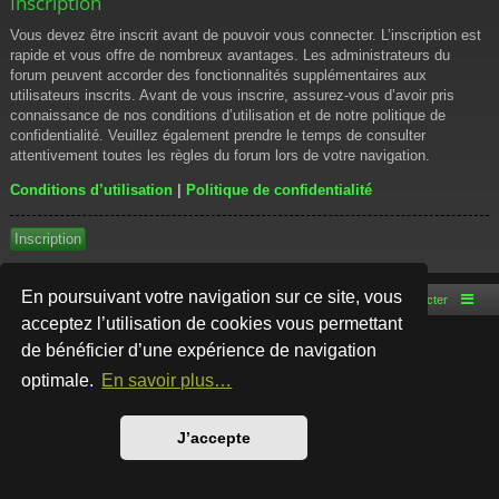
Inscription
Vous devez être inscrit avant de pouvoir vous connecter. L’inscription est
rapide et vous offre de nombreux avantages. Les administrateurs du
forum peuvent accorder des fonctionnalités supplémentaires aux
utilisateurs inscrits. Avant de vous inscrire, assurez-vous d’avoir pris
connaissance de nos conditions d’utilisation et de notre politique de
confidentialité. Veuillez également prendre le temps de consulter
attentivement toutes les règles du forum lors de votre navigation.
Conditions d’utilisation
|
Politique de confidentialité
Inscription
En poursuivant votre navigation sur ce site, vous
Accueil du forum
Nous contacter
acceptez l’utilisation de cookies vous permettant
de bénéficier d’une expérience de navigation
Développé par
phpBB
® Forum Software © phpBB Limited
Style par
Arty
- phpBB 3.3 par MrGaby
optimale.
En savoir plus…
Traduction française officielle
©
Qiaeru
Confidentialité
|
Conditions
J’accepte