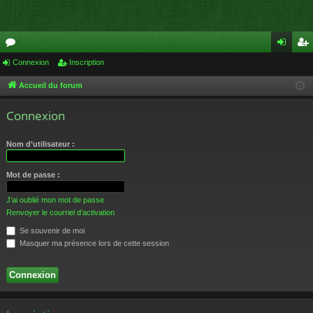
or
Connexion
Inscription
on
ns
u
ne
cri
Accueil du forum
m
xi
pti
Connexion
s
on
on
Nom d’utilisateur :
Mot de passe :
J’ai oublié mon mot de passe
Renvoyer le courriel d’activation
Se souvenir de moi
Masquer ma présence lors de cette session