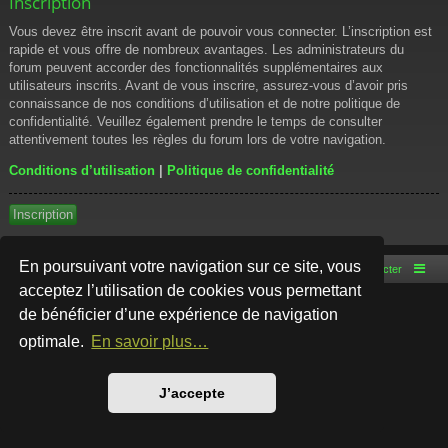
Inscription
Vous devez être inscrit avant de pouvoir vous connecter. L’inscription est
rapide et vous offre de nombreux avantages. Les administrateurs du
forum peuvent accorder des fonctionnalités supplémentaires aux
utilisateurs inscrits. Avant de vous inscrire, assurez-vous d’avoir pris
connaissance de nos conditions d’utilisation et de notre politique de
confidentialité. Veuillez également prendre le temps de consulter
attentivement toutes les règles du forum lors de votre navigation.
Conditions d’utilisation
|
Politique de confidentialité
Inscription
En poursuivant votre navigation sur ce site, vous
Accueil du forum
Nous contacter
acceptez l’utilisation de cookies vous permettant
de bénéficier d’une expérience de navigation
Développé par
phpBB
® Forum Software © phpBB Limited
Style par
Arty
- phpBB 3.3 par MrGaby
optimale.
En savoir plus…
Traduction française officielle
©
Qiaeru
Confidentialité
|
Conditions
J’accepte