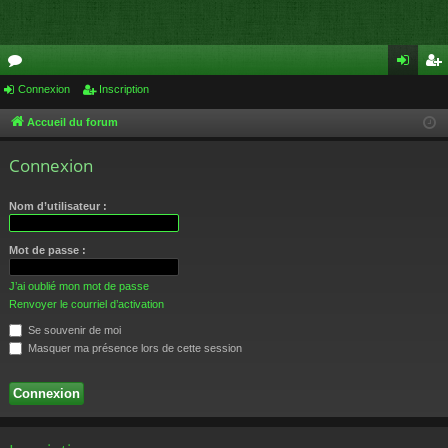
or
Connexion
Inscription
on
ns
u
ne
cri
Accueil du forum
m
xi
pti
Connexion
s
on
on
Nom d’utilisateur :
Mot de passe :
J’ai oublié mon mot de passe
Renvoyer le courriel d’activation
Se souvenir de moi
Masquer ma présence lors de cette session