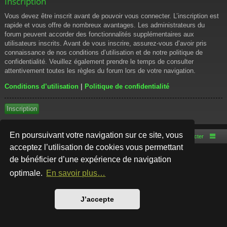
Inscription
Vous devez être inscrit avant de pouvoir vous connecter. L’inscription est
rapide et vous offre de nombreux avantages. Les administrateurs du
forum peuvent accorder des fonctionnalités supplémentaires aux
utilisateurs inscrits. Avant de vous inscrire, assurez-vous d’avoir pris
connaissance de nos conditions d’utilisation et de notre politique de
confidentialité. Veuillez également prendre le temps de consulter
attentivement toutes les règles du forum lors de votre navigation.
Conditions d’utilisation
|
Politique de confidentialité
Inscription
En poursuivant votre navigation sur ce site, vous
Accueil du forum
Nous contacter
acceptez l’utilisation de cookies vous permettant
de bénéficier d’une expérience de navigation
Développé par
phpBB
® Forum Software © phpBB Limited
Style par
Arty
- phpBB 3.3 par MrGaby
optimale.
En savoir plus…
Traduction française officielle
©
Qiaeru
Confidentialité
|
Conditions
J’accepte