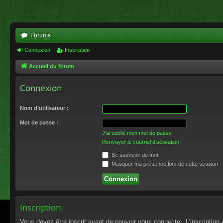
Forums
Connexion
Inscription
Accueil du forum
Connexion
Nom d’utilisateur :
Mot de passe :
J’ai oublié mon mot de passe
Renvoyer le courriel d’activation
Se souvenir de moi
Masquer ma présence lors de cette session
Inscription
Vous devez être inscrit avant de pouvoir vous connecter. L’inscriptio