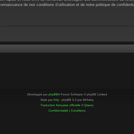
 connaissance de nos conditions d’utilisation et de notre politique de confiden
Développé par
phpBB
® Forum Software © phpBB Limited
Style par
Arty
- phpBB 3.3 par MrGaby
Traduction française officielle
©
Qiaeru
Confidentialité
|
Conditions