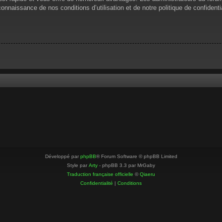
 connaissance de nos conditions d’utilisation et de notre politique de confiden
Développé par
phpBB
® Forum Software © phpBB Limited
Style par
Arty
- phpBB 3.3 par MrGaby
Traduction française officielle
©
Qiaeru
Confidentialité
|
Conditions