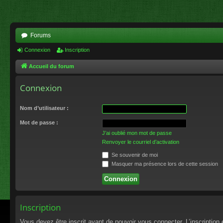
Forums
Connexion
Inscription
Accueil du forum
Connexion
Nom d’utilisateur :
Mot de passe :
J’ai oublié mon mot de passe
Renvoyer le courriel d’activation
Se souvenir de moi
Masquer ma présence lors de cette session
Inscription
Vous devez être inscrit avant de pouvoir vous connecter. L’inscriptio