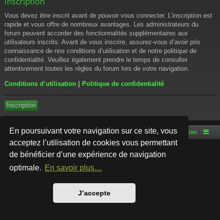
Inscription
Vous devez être inscrit avant de pouvoir vous connecter. L’inscription est
rapide et vous offre de nombreux avantages. Les administrateurs du
forum peuvent accorder des fonctionnalités supplémentaires aux
utilisateurs inscrits. Avant de vous inscrire, assurez-vous d’avoir pris
connaissance de nos conditions d’utilisation et de notre politique de
confidentialité. Veuillez également prendre le temps de consulter
attentivement toutes les règles du forum lors de votre navigation.
Conditions d’utilisation
|
Politique de confidentialité
Inscription
En poursuivant votre navigation sur ce site, vous
Accueil du forum
Nous contacter
acceptez l’utilisation de cookies vous permettant
de bénéficier d’une expérience de navigation
Développé par
phpBB
® Forum Software © phpBB Limited
Style par
Arty
- phpBB 3.3 par MrGaby
optimale.
En savoir plus…
Traduction française officielle
©
Qiaeru
Confidentialité
|
Conditions
J’accepte