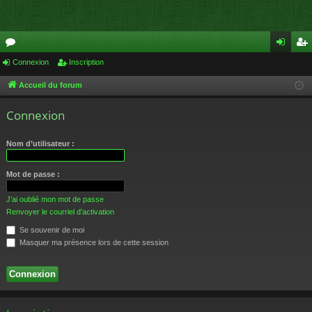
or
Connexion
Inscription
on
ns
u
ne
cri
Accueil du forum
m
xi
pti
Connexion
s
on
on
Nom d’utilisateur :
Mot de passe :
J’ai oublié mon mot de passe
Renvoyer le courriel d’activation
Se souvenir de moi
Masquer ma présence lors de cette session