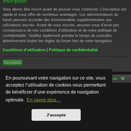
Inscription
Vous devez être inscrit avant de pouvoir vous connecter. L’inscription est
rapide et vous offre de nombreux avantages. Les administrateurs du
forum peuvent accorder des fonctionnalités supplémentaires aux
utilisateurs inscrits. Avant de vous inscrire, assurez-vous d’avoir pris
connaissance de nos conditions d’utilisation et de notre politique de
confidentialité. Veuillez également prendre le temps de consulter
attentivement toutes les règles du forum lors de votre navigation.
Conditions d’utilisation
|
Politique de confidentialité
Inscription
En poursuivant votre navigation sur ce site, vous
Accueil du forum
Nous contacter
acceptez l’utilisation de cookies vous permettant
de bénéficier d’une expérience de navigation
Développé par
phpBB
® Forum Software © phpBB Limited
Style par
Arty
- phpBB 3.3 par MrGaby
optimale.
En savoir plus…
Traduction française officielle
©
Qiaeru
Confidentialité
|
Conditions
J’accepte