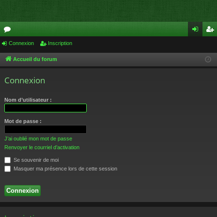
or
Connexion
Inscription
on
ns
u
ne
cri
Accueil du forum
m
xi
pti
Connexion
s
on
on
Nom d’utilisateur :
Mot de passe :
J’ai oublié mon mot de passe
Renvoyer le courriel d’activation
Se souvenir de moi
Masquer ma présence lors de cette session