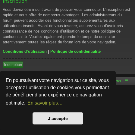
Inscription
Vous devez être inscrit avant de pouvoir vous connecter. L’inscription est
rapide et vous offre de nombreux avantages. Les administrateurs du
forum peuvent accorder des fonctionnalités supplémentaires aux
utilisateurs inscrits. Avant de vous inscrire, assurez-vous d’avoir pris
connaissance de nos conditions d’utilisation et de notre politique de
confidentialité. Veuillez également prendre le temps de consulter
attentivement toutes les règles du forum lors de votre navigation.
Conditions d’utilisation
|
Politique de confidentialité
Inscription
En poursuivant votre navigation sur ce site, vous
Accueil du forum
Nous contacter
acceptez l’utilisation de cookies vous permettant
de bénéficier d’une expérience de navigation
Développé par
phpBB
® Forum Software © phpBB Limited
Style par
Arty
- phpBB 3.3 par MrGaby
optimale.
En savoir plus…
Traduction française officielle
©
Qiaeru
Confidentialité
|
Conditions
J’accepte