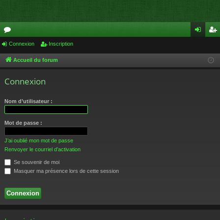
or
Connexion
Inscription
on
ns
u
ne
cri
Accueil du forum
m
xi
pti
Connexion
s
on
on
Nom d’utilisateur :
Mot de passe :
J’ai oublié mon mot de passe
Renvoyer le courriel d’activation
Se souvenir de moi
Masquer ma présence lors de cette session